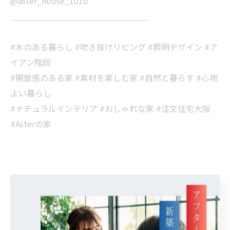
@aster_house_1010
＿＿＿＿＿＿＿＿＿＿＿＿＿＿＿＿＿
#木のある暮らし #吹き抜けリビング #照明デザイン #ア
イアン階段
#開放感のある家 #素材を楽しむ家 #自然と暮らす #心地
よい暮らし
#ナチュラルインテリア #おしゃれな家 #注文住宅大阪
#Asterの家
< 前のページ
一覧に戻る
次のページ >