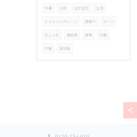
外構
大阪
注文住宅
土地
ビルトインガレージ
間取り
ローン
おしゃれ
補助金
断熱
耐震
平屋
高性能
0120-234-010