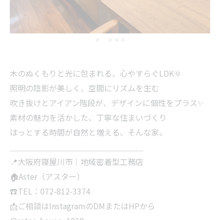
木のぬくもりと光に包まれる、心やすらぐLDK🌞
照明の陰影が美しく、空間にリズムを生む
吹き抜けとアイアン階段が、デザインに個性をプラス✨
素材の魅力を活かした、丁寧な住まいづくり
ほっとする時間が自然と増える、そんな家。
＿＿＿＿＿＿＿＿＿＿＿＿＿＿＿＿＿
📍大阪府寝屋川市｜地域密着型工務店
🏠Aster（アスター）
☎TEL：072-812-3374
📩ご相談はInstagramのDMまたはHPから