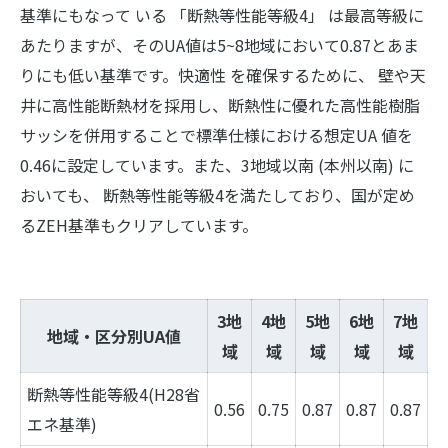
基準にもなって いる 「断熱等性能等級4」 は最高等級に
あたりますが、そのUA値は5~8地域において0.87とあま
りにも低い基準です。快適性 を確保するために、 壁や天
井に高性能断熱材を採用し、断熱性に優れた高性能樹脂
サッシを併用することで標準仕様における想定UA 値を
0.46に設定しています。また、3地域以南 (本州以南) に
おいても、 断熱等性能等級4を満たしており、国が定め
るZEH基準もクリアしています。
3地
4地
5地
6地
7地
地域・区分別UA値
域
域
域
域
域
断熱等性能等級4(H28省
0.56
0.75
0.87
0.87
0.87
エネ基準)