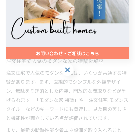
実際に「収納が足りず後悔した」「回遊動線のおかげで
家事が楽になった」といった体験談も多く、設計段階で
のシミュレーションが重要です。家族構成やライフスタ
イルの変化を見越して、将来的な増改築や家具の配置変
更にも柔軟に対応できる設計を心がけましょう。
お問い合わせ・ご相談はこちら
注文住宅で人気のモダンな家の特徴を解説
お問い合わせ・ご相談はこちら
注文住宅で人気のモダンな家には、いくつか共通する特
徴があります。まず、直線的でシンプルな外観デザイ
ン、無駄をそぎ落とした内装、開放的な間取りなどが挙
げられます。「モダンな家 特徴」や「注文住宅 モダンス
タイル」などのキーワードにも関連し、見た目の美しさ
と機能性が両立している点が評価されています。
また、最新の断熱性能や省エネ設備を取り入れること