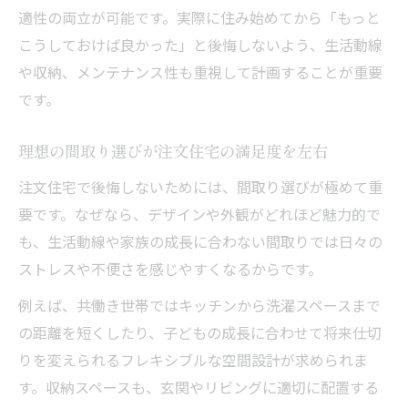
生活動線とデザイン性を両立する注文住宅
適性の両立が可能です。実際に住み始めてから「もっと
術
こうしておけば良かった」と後悔しないよう、生活動線
注文住宅の外観選びで後悔しないポイント
や収納、メンテナンス性も重視して計画することが重要
注文住宅でモダンな外観に仕上げる方法
です。
シンプルモダンな外観と機能性の両立術
理想の間取り選びが注文住宅の満足度を左右
注文住宅の外観設計で重視するポイント
注文住宅で後悔しないためには、間取り選びが極めて重
モダンな家の外観で差がつくデザイン要素
要です。なぜなら、デザインや外観がどれほど魅力的で
海外モダン豪邸を参考にした外観の工夫
も、生活動線や家族の成長に合わない間取りでは日々の
ナチュラルモダンが映える室内空間を実現する
ストレスや不便さを感じやすくなるからです。
注文住宅で叶えるナチュラルモダンな内装
例えば、共働き世帯ではキッチンから洗濯スペースまで
室内空間にナチュラルモダンを取り入れる
の距離を短くしたり、子どもの成長に合わせて将来仕切
コツ
りを変えられるフレキシブルな空間設計が求められま
モダン住宅で快適な住空間を作る素材選び
す。収納スペースも、玄関やリビングに適切に配置する
注文住宅の内装で失敗しないポイント解説