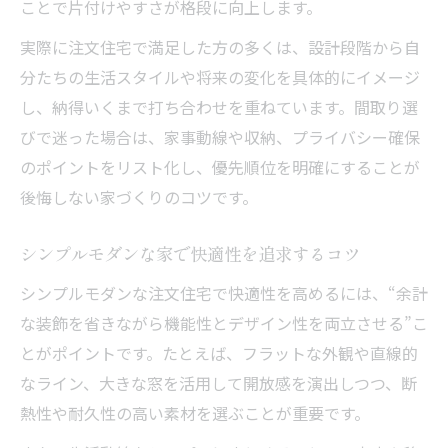
ことで片付けやすさが格段に向上します。
シンプルモダンな室内が生活に与える効果
実際に注文住宅で満足した方の多くは、設計段階から自
快適さとデザイン性を両立する秘訣を解説
分たちの生活スタイルや将来の変化を具体的にイメージ
注文住宅で快適さとモダンデザインを両立
し、納得いくまで打ち合わせを重ねています。間取り選
する工夫
びで迷った場合は、家事動線や収納、プライバシー確保
生活動線とデザイン性を重視した注文住宅
のポイントをリスト化し、優先順位を明確にすることが
の秘訣
後悔しない家づくりのコツです。
家族が長く快適に過ごすための注文住宅設
計
シンプルモダンな家で快適性を追求するコツ
断熱性や収納力を兼ね備えたモダン住宅
シンプルモダンな注文住宅で快適性を高めるには、“余計
注文住宅の満足度を高める工夫とポイント
な装飾を省きながら機能性とデザイン性を両立させる”こ
とがポイントです。たとえば、フラットな外観や直線的
なライン、大きな窓を活用して開放感を演出しつつ、断
熱性や耐久性の高い素材を選ぶことが重要です。