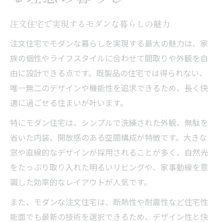
モダンな注文住宅の外観が与える印象とは
注文住宅で実現するモダンな暮らしの魅力
注文住宅で叶えるモダン空間の設計ポイン
注文住宅でモダンな暮らしを実現する最大の魅力は、家
ト
族の個性やライフスタイルに合わせて間取りや外観を自
ナチュラルモダンを活かす素材と配色選び
由に設計できる点です。既製品の住宅では得られない、
注文住宅設計で大切な動線と収納の工夫
唯一無二のデザインや機能性を追求できるため、長く快
注文住宅で人気のモダンな家の特徴を解説
適に過ごせる住まいが叶います。
家事動線から考えるモダン住宅の間取り術
特にモダン住宅は、シンプルで洗練された外観、無駄を
注文住宅で叶える効率的な家事動線の考え
省いた内装、開放感のある空間構成が特徴です。大きな
方
窓や直線的なデザインが採用されることが多く、自然光
モダンな家の間取りで家事ストレスを軽減
をたっぷり取り入れた明るいリビングや、家事動線を意
収納力アップが注文住宅の使いやすさを決
識した効率的なレイアウトが人気です。
める
また、モダンな注文住宅は、断熱性や耐震性など住宅性
間取り設計で重視すべきモダン住宅の工夫
能面でも最新の技術を選択できるため、デザイン性と快