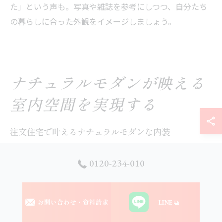
た」という声も。写真や雑誌を参考にしつつ、自分たち
の暮らしに合った外観をイメージしましょう。
ナチュラルモダンが映える
室内空間を実現する
注文住宅で叶えるナチュラルモダンな内装
注文住宅でナチュラルモダンな内装を実現するには、自
0120-234-010
然素材と現代的なデザインのバランスが重要です。無垢
材のフローリングや珪藻土の壁など、木の温もりや質感
を活かしつつ、直線的でシンプルな造作や、ホワイトや
お問い合わせ・資料請求
LINE
グレーなど落ち着いた色合いを組み合わせることで、上