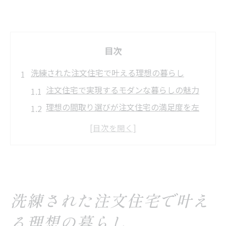
目次
洗練された注文住宅で叶える理想の暮らし
注文住宅で実現するモダンな暮らしの魅力
理想の間取り選びが注文住宅の満足度を左
右
シンプルモダンな家で快適性を追求するコ
ツ
注文住宅の内装にモダンを取り入れるポイ
ント
洗練された注文住宅で叶え
家族構成に合う注文住宅設計の考え方
る理想の暮らし
モダンな家の特徴と注文住宅設計のコツ