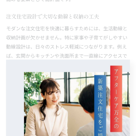
注文住宅設計で大切な動線と収納の工夫
モダンな注文住宅を快適に暮らすためには、生活動線と
収納計画が欠かせません。特に家事や子育てがしやすい
動線設計は、日々のストレス軽減につながります。例え
ば、玄関からキッチンや洗面所まで一直線にアクセスで
きる間取りや、家族の動きに合わせた回遊動線が代表的
です。
収納については、見せる収納と隠す収納を使い分けるの
がポイント。リビングには造作の棚や壁面収納を設け
て、生活感を抑えつつお気に入りの雑貨をディスプレイ
できます。キッチンや洗面所にはパントリーやリネン庫
を設置し、日用品のストックや掃除用具を効率的に管理
できるよう工夫しましょう。