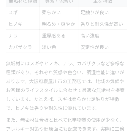
無垢材の種類
質感・色合い
主な特徴
自然素材と工務店で叶える快適な住まい
スギ
柔らかい
足触りが良い
工務店が実践する自然素材の活用事例一覧
ヒノキ
明るめ・爽やか
香りと耐久性が高い
無垢材で実現する四季快適な家づくり
省エネと断熱性を高める設計ポイント
ナラ
重厚感ある
高い強度
自然素材住宅のメンテナンス方法
カバザクラ
淡い色
安定性が良い
工務店と相談する理想の空間づくり
無垢材にはスギやヒノキ、ナラ、カバザクラなど多様な
寝屋川市で無垢材の家を建てるメリットとは
種類があり、それぞれ質感や色合い、調湿性能に違いが
寝屋川市で工務店が建てる家の特徴一覧
あります。大阪府寝屋川市の工務店では、地域の気候や
地域の気候に適した無垢材住宅の選び方
お客様のライフスタイルに合わせて最適な無垢材を提案
工務店が提案する土地活用のポイント
しています。たとえば、スギは柔らかな足触りが特徴
地元密着の工務店が安心される理由
で、ヒノキは香りや耐久性に優れています。
無垢材住宅で得られる家族の健康効果
また、無垢材は合板と比べて化学物質の使用が少なく、
工務店選びで差がつく理想の注文住宅づくり
アレルギー対策や健康面にも配慮できます。実際に工務