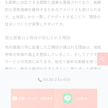
も柔軟に対応できる間取り提案も重視されており、長期
的な資産価値を維持するためのアドバイスも受けられま
す。土地探しから一貫してサポートすることで、理想の
住まいづくりが実現しやすいです。
地元密着の工務店が安心される理由
地元寝屋川市に密着した工務店が選ばれる理由は、地域
特有の気候や風土を熟知していること、そしてアフター
サービスの充実にあります。地元で長年の実績を持つ工
務店は、施主の要望や生活スタイルに寄り添った提案が
できるため、信頼感が高まります。
0120-234-010
また、施工後のトラブルやメンテナンスにも迅速に対応
できる距離感も大きな安心材料です。例えば、自然素材
お問い合わせ・資料請求
LINE
の経年変化や補修が必要になった際も、すぐに相談でき
る環境が整っています。地元ネットワークを活かした情