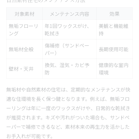
自然素材住宅のメンテナンス方法
対象素材
メンテナンス内容
効果
無垢フローリ
年1回ワックスがけ、
美観と機能維
ング
乾拭き
持
傷補修（サンドペー
無垢材全般
長期使用可能
パー）
換気、湿気・カビ予
健康的な室内
壁材・天井
防
環境
無垢材や自然素材の住宅は、定期的なメンテナンスが快
適な住環境を長く保つ鍵となります。例えば、無垢フロ
ーリングは年に一度のワックスがけや、日常的な乾拭き
が推奨されます。キズや汚れがついた場合も、サンドペ
ーパーで補修できるなど、素材本来の再生力を活かした
お手入れが可能です。