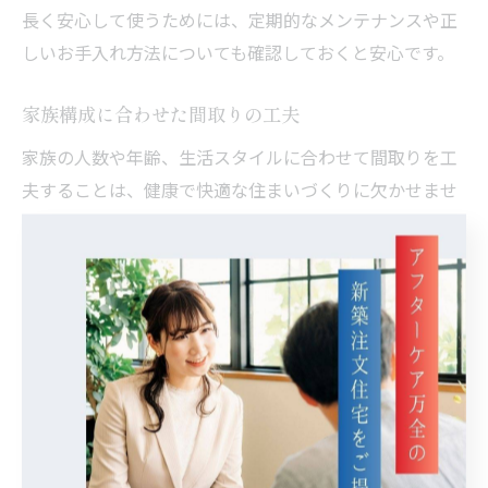
長く安心して使うためには、定期的なメンテナンスや正
しいお手入れ方法についても確認しておくと安心です。
家族構成に合わせた間取りの工夫
家族の人数や年齢、生活スタイルに合わせて間取りを工
夫することは、健康で快適な住まいづくりに欠かせませ
ん。
例えば、小さなお子様がいる家庭ではリビングとキッチ
ンをつなげて視線が届きやすい設計にしたり、高齢のご
家族がいる場合はバリアフリーや手すりの設置が重要で
す。
寝屋川市の工務店では、家族の動線を意識した収納や水
回りの配置など、細やかなニーズに応じた設計が可能で
す。