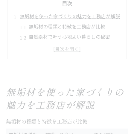
目次
無垢材を使った家づくりの魅力を工務店が解説
無垢材の種類と特徴を工務店が比較
自然素材で叶う心地よい暮らしの秘密
工務店選びが左右する無垢材住宅の質
話題の無垢材住宅が人気の理由とは
工務店ならではの無垢材活用術を紹介
家族の健康を守る無垢材住宅の選び方
工務店が提案する健康住宅のポイント表
無垢材を使った家づくりの
無垢材選びで注意したい安全基準
魅力を工務店が解説
家族構成に合わせた間取りの工夫
化学物質を避ける家づくりのコツ
無垢材の種類と特徴を工務店が比較
快適性と健康を両立する工務店の工夫