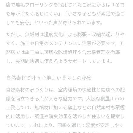
工務店選びで注目したい比較ポイント表
店で無垢フローリングを採用されたご家庭からは「冬で
信頼できる工務店を見極めるコツ
も床が冷たく感じにくい」「小さな子どもが素足で過ご
しても安心」といった声が寄せられています。
注文住宅の相談で重視するべき点
無垢材の家を建てる工務店の選択基準
ただし、無垢材は湿度変化による膨張・収縮が起こりや
口コミや評判を活かした選び方
すく、施工や日常のメンテナンスに注意が必要です。工
務店では施工前に適切な乾燥処理や含水率管理を徹底
快適な暮らしを実現する無垢材の活用法
し、長期間快適に使えるようサポートしています。
無垢材の部位別活用アイデア一覧
日常生活に役立つ無垢材の使い方
自然素材で叶う心地よい暮らしの秘密
工務店が提案するインテリア実例
自然素材の家づくりは、室内環境の快適性と健康への配
長持ちする無垢材のメンテナンス術
慮を両立できる点が大きな魅力です。大阪府寝屋川市の
家族が集う空間づくりのポイント
工務店では、無垢材に加え珪藻土などの自然素材も積極
的に活用し、調湿や消臭効果を活かした住まいを提案し
ています。これにより、四季を通じて湿度が安定しやす