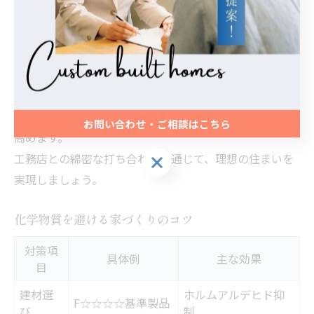
将来的な家族構成の変化にも対応できるフレキシブルな
間取りも提案されています。
日々の家事や育児がスムーズに進むよう、生活動線を短
くする工夫が求められます。
また、家族みんなが集まるリビングや、個々のプライベ
ート空間の確保など、バランスの取れた設計が快適性を
お問い合わせ・ご相談はこちら
高めます。
工務店との綿密な打ち合わせを通じて、理想の住まいを
お問い合わせ・ご相談はこちら
実現しましょう。
化学物質を避ける家づくりのコツ
対策項
具体例
主な効果
目
建材選
ホルムアルデヒド抑
F☆☆☆☆基準製品
び
制