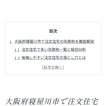
目次
大阪府寝屋川市で注文住宅の失敗例を徹底解説
注文住宅で多い失敗例一覧と傾向分析
後悔しやすい注文住宅の落とし穴とは
寝屋川市で見落としがちな注文住宅ポイン
ト
注文住宅の失敗談から学ぶ家づくりの注意
家族構成別にみる注文住宅の失敗例
理想の暮らしへ導く注文住宅間違い防止策
大阪府寝屋川市で注文住宅
注文住宅の間違い防止チェックリスト