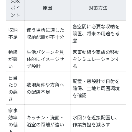
失敗
ポイ
原因
対策方法
ント
各空間に必要な収納を
収納
使う場所に適した
設置、将来の用途も考
不足
収納配置が不十分
慮
動線
生活パターンを具
家事動線や家族の移動
が悪
体的にイメージせ
をシミュレーションす
い
ず設計
る
日当
配置・窓設計で日射を
たり
敷地条件や方角へ
確保、土地と周囲環境
の悪
の配慮不足
を確認
さ
家事
効率
キッチン・洗面・
水回りを近接配置し、
の低
浴室の距離が遠い
作業負担を減らす
下