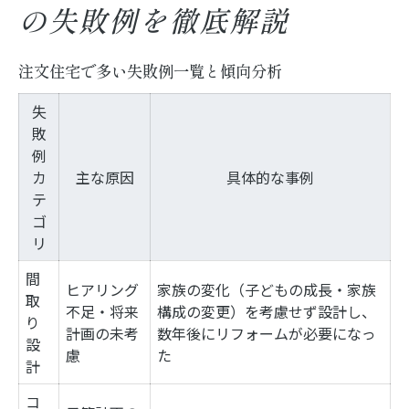
の失敗例を徹底解説
ライフスタイルに合う注文住宅選びの秘訣
間取り失敗を防ぐための具体策を徹底解説
注文住宅で多い失敗例一覧と傾向分析
注文住宅で後悔しないための事前準備
失
寝屋川市で安心できる注文住宅の選び方
敗
後悔しない家づくりを叶えるための注文住宅知
例
カ
識
主な原因
具体的な事例
テ
注文住宅の基礎知識と賢い選択法
ゴ
家族の成長を考慮した注文住宅のポイント
リ
注文住宅で後悔しないための情報収集術
間
ヒアリング
家族の変化（子どもの成長・家族
取
寝屋川市で役立つ注文住宅の知恵
不足・将来
構成の変更）を考慮せず設計し、
り
実践的な注文住宅の比較ポイント一覧
計画の未考
数年後にリフォームが必要になっ
設
慮
た
注文住宅でよくある間違いの原因と対処法
計
間取り計画で起こる注文住宅の失敗原因
コ