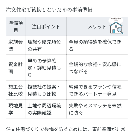
注文住宅で後悔しないための事前準備
準備項
注目ポイント
メリット
目
家族会
理想や優先順位
全員の納得感を確保でき
議
の共有
る
早めの予算確
資金計
金銭的な余裕・安心感に
定・詳細見積も
画
つながる
り
施工会
複数社の提案・
納得できるプランや信頼
社比較
見積もり比較
できるパートナー発見
現地見
土地や周辺環境
失敗やミスマッチを未然
学
の実際確認
に防ぐ
注文住宅づくりで後悔を防ぐためには、事前準備が非常