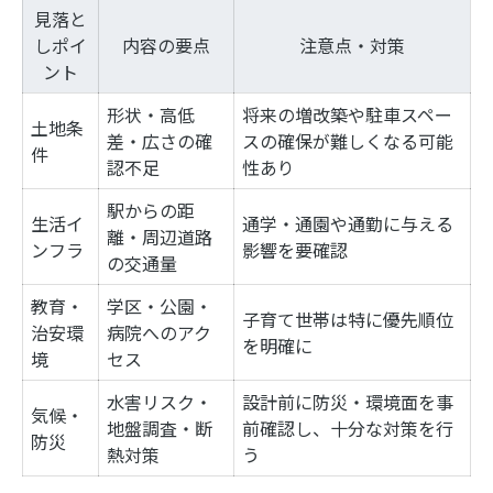
見落と
しポイ
内容の要点
注意点・対策
ント
形状・高低
将来の増改築や駐車スペー
土地条
差・広さの確
スの確保が難しくなる可能
件
認不足
性あり
駅からの距
生活イ
通学・通園や通勤に与える
離・周辺道路
ンフラ
影響を要確認
の交通量
教育・
学区・公園・
子育て世帯は特に優先順位
治安環
病院へのアク
を明確に
境
セス
水害リスク・
設計前に防災・環境面を事
気候・
地盤調査・断
前確認し、十分な対策を行
防災
熱対策
う