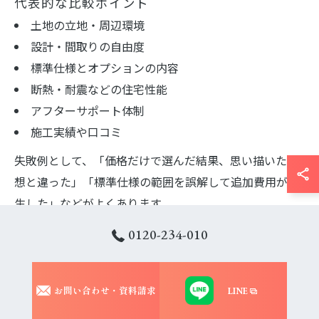
代表的な比較ポイント
土地の立地・周辺環境
設計・間取りの自由度
標準仕様とオプションの内容
断熱・耐震などの住宅性能
アフターサポート体制
施工実績や口コミ
失敗例として、「価格だけで選んだ結果、思い描いた理
想と違った」「標準仕様の範囲を誤解して追加費用が発
生した」などがよくあります。
比較の際は、必ず具体的な条件や将来のメンテナンスコ
0120-234-010
ストも含めて検討しましょう。
初心者は「全体の流れが見えにくい」「何を基準に選べ
お問い合わせ・資料請求
LINE
ばいいかわからない」と不安になりがちです。
そんな時は、信頼できる工務店に相談し、納得いくまで