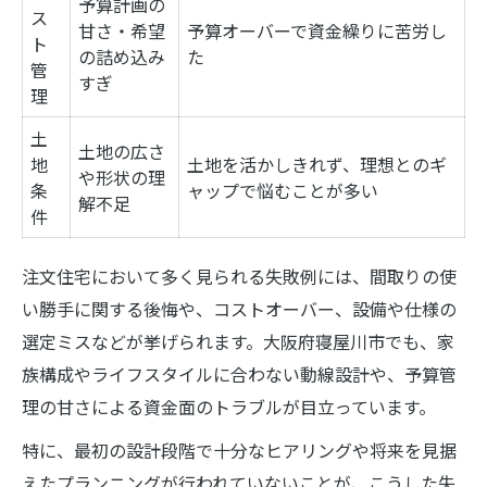
予算計画の
ス
注文住宅の予算オーバーを防ぐ工夫
甘さ・希望
予算オーバーで資金繰りに苦労し
ト
の詰め込み
家族の声を活かす注文住宅の間違い対策
た
管
すぎ
注文住宅で陥りがちな落とし穴と対処策
理
寝屋川市の注文住宅間違い原因ランキング
土
土地の広さ
地
土地を活かしきれず、理想とのギ
家族と快適に暮らすための注文住宅間取り術
や形状の理
条
ャップで悩むことが多い
解不足
注文住宅の間取りアイデア集を紹介
件
家族構成別に考える快適な間取り設計
注文住宅において多く見られる失敗例には、間取りの使
注文住宅で叶える動線の工夫と注意点
い勝手に関する後悔や、コストオーバー、設備や仕様の
失敗しない収納計画のポイントとは
選定ミスなどが挙げられます。大阪府寝屋川市でも、家
注文住宅で重視したいバルコニー活用法
族構成やライフスタイルに合わない動線設計や、予算管
寝屋川市で安心な注文住宅を建てるポイント集
理の甘さによる資金面のトラブルが目立っています。
注文住宅の安全性チェック項目一覧
特に、最初の設計段階で十分なヒアリングや将来を見据
寝屋川市の暮らしやすさと注文住宅選び
えたプランニングが行われていないことが、こうした失