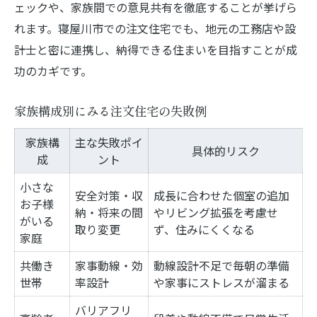
ェックや、家族間での意見共有を徹底することが挙げら
れます。寝屋川市での注文住宅でも、地元の工務店や設
計士と密に連携し、納得できる住まいを目指すことが成
功のカギです。
家族構成別にみる注文住宅の失敗例
家族構
主な失敗ポイ
具体的リスク
成
ント
小さな
安全対策・収
成長に合わせた個室の追加
お子様
納・将来の間
やリビング拡張を考慮せ
がいる
取り変更
ず、住みにくくなる
家庭
共働き
家事動線・効
動線設計不足で毎朝の準備
世帯
率設計
や家事にストレスが溜まる
バリアフリ