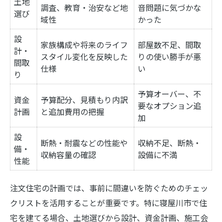
土地
調査、教育・治安など地
音問題に気づかな
選び
域性
かった
設
家族構成や将来のライフ
部屋数不足、間取
計・
スタイル変化を反映した
りの使い勝手が悪
間取
仕様
い
り
予算オーバー、不
資金
予算配分、見積もり内訳
要なオプション追
計画
と追加費用の把握
加
設
断熱・耐震などの性能や
収納不足、断熱・
備・
収納容量の確認
設備に不満
性能
注文住宅の計画では、事前に間違いを防ぐためのチェッ
クリストを活用することが重要です。特に寝屋川市で住
宅を建てる場合、土地選びから設計、資金計画、施工会