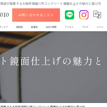
工務店が提案する大阪府寝屋川市コンクリート鏡面仕上げの魅力と選び方
-010
お問い合わせはこちら
ターケア
断熱性
耐震性
当社の特徴
アクセス
ブログ
コラム
デザイン
ローコスト
ト鏡面仕上げの魅力と
メンテナンス
エクステリア
新築
が提案する大阪府寝屋川市コンクリート鏡面仕上げの魅力と選び方