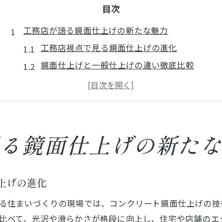
目次
工務店が語る鏡面仕上げの新たな魅力
工務店視点で見る鏡面仕上げの進化
鏡面仕上げと一般仕上げの違い徹底比較
美観と機能性を両立する工務店の工夫
鏡面仕上げが人気を集める理由を探る
工務店が提案する新しいデザイン事例
住まいづくりに活きる鏡面仕上げの特徴解説
る鏡面仕上げの新た
住まいに映える鏡面仕上げの特長とは
工務店が重視する鏡面仕上げのメリット
上げの進化
掃除がしやすい鏡面床の魅力を解説
る住まいづくりの現場では、コンクリート鏡面仕上げの技
鏡面仕上げの耐久性・メンテナンス比較表
比べて、光沢や滑らかさが格段に向上し、住宅や店舗のエ
インテリアと調和する鏡面仕上げの活用術