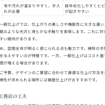
コストと品質の両立を目指す工務店選びのコツ
埃や汚れが溜まりやすく、手入
経年劣化しやすくヒ
工務店選びで失敗しないためのポイント
れが必要
が起きやすい
鏡面仕上げのコストと品質の比較表
一般仕上げでは、仕上がりの美しさや機能性に大きな違い
予算に合わせた最適な工務店の探し方
鏡のような光沢と滑らかな手触りを実現します。これに対
コストパフォーマンス重視の選び方
すい傾向があります。
工務店の施工実績を見極めるコツ
め、空間全体が明るく感じられる点も魅力です。掃除の手
環境配慮型リフォームに鏡面仕上げが適する理由
を与えやすいのが特徴です。一方、一般仕上げはコスト面
環境配慮型リフォームの新常識
間が増える場合があります。
お問い合わせ・ご相談はこちら
お問い合わせ・ご相談はこちら
工務店が選ぶエコな鏡面仕上げの魅力
ご予算、デザインのご要望に合わせて最適な仕上げ方法を
メンテナンス性で選ぶ環境対応仕上げ
掃性が求められる場所には鏡面仕上げがおすすめです。
鏡面仕上げの省エネ効果を比較表で解説
持続可能な住まいづくりのための選択肢
工務店の工夫