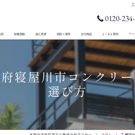
0120-234
内容
新着情報
施工実績
間取り事例
住宅商品
よくある質問
アフ
阪府寝屋川市コンクリー
選び方
大阪の注文住宅なら株式会社アスター
コラム
工務店