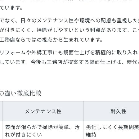
ています。
コンクリート鏡面仕上げが叶える上質な空間設計
でなく、日々のメンテナンス性や環境への配慮も重視した
上質な空間演出に鏡面仕上げが最適な理由
が付きにくく、掃除がしやすいという利点があります。こ
工務店が提案する空間デザインの工夫
工務店ならではの視点から生まれています。
鏡面仕上げの光反射効果を活かす方法
リフォームや外構工事にも鏡面仕上げを積極的に取り入れ
家具との相性を考えた鏡面床の選び方
しています。今後も工務店が提案する鏡面仕上げは、時代
用途別おすすめ鏡面仕上げタイプ一覧
インテリア重視派に選ばれる工務店の工夫とは
インテリア好きが注目する鏡面仕上げ
の違い徹底比較
工務店が提案する空間演出アイデア集
家具・家電と調和する仕上げの選択肢
メンテナンス性
耐久性
鏡面仕上げで叶える個性派インテリア
表面が滑らかで掃除が簡単、汚
劣化しにくく長期間
デザイン性と機能性を両立する工務店
れが付きにくい
維持