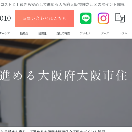
のコストと手続きも安心して進める大阪府大阪市住之江区のポイント解説
-010
お問い合わせはこちら
ターケア
断熱性
耐震性
当社の特徴
アクセス
ブログ
コラム
デザイン
ローコスト
進める大阪府大阪市住
メンテナンス
エクステリア
新築
トと手続きも安心して進める大阪府大阪市住之江区のポイント解説