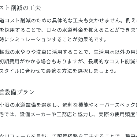
理想の住まいづくりに役立つ水道知識
スト削減の工夫
注文住宅で役立つ水道に関する基礎知識
道コスト削減のための具体的な工夫も欠かせません。例え
住まいづくりで押さえたい注文住宅の水道情報
を採用することで、日々の水道料金を抑えることができま
注文住宅の水道設計で後悔しないための知恵
時にシミュレーションすることが効果的です。
注文住宅を建てる前に知るべき水道のポイント
植栽の水やりや洗車に活用することで、生活用水以外の用
将来も安心な注文住宅の水道知識を解説
初期費用がかかる場合もありますが、長期的なコスト削減
注文住宅の建築費と水道費用のポイント
スタイルに合わせて最適な方法を選択しましょう。
注文住宅の建築費と水道費用を両立するコツ
お問い合わせ・ご相談はこちら
お問い合わせ・ご相談はこちら
注文住宅で失敗しない水道費用の抑え方
道設備プラン
建築費に影響する注文住宅の水道工事内容
小限の水道設備を選定し、過剰な機能やオーバースペック
注文住宅の予算配分で水道費用を賢く管理
宅では、設備メーカーや工務店と協力し、実際の使用頻度
注文住宅の水道費用を見積もるときの注意点
なリフォームを見越して配管経路を工夫することで、将来