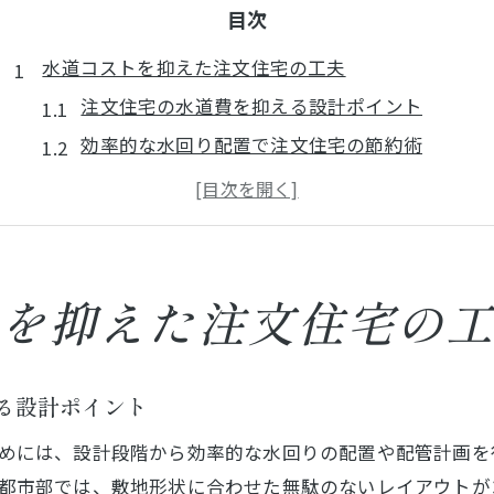
目次
水道コストを抑えた注文住宅の工夫
注文住宅の水道費を抑える設計ポイント
効率的な水回り配置で注文住宅の節約術
注文住宅でできる水道コスト削減の工夫
無駄を省く注文住宅の水道設備プラン
注文住宅の水道料金を左右する要素とは
注文住宅と水道手続きの流れを解説
を抑えた注文住宅の
注文住宅の水道申請をスムーズに進める方法
注文住宅で必要な水道手続きのポイント
る設計ポイント
引越し時に知るべき注文住宅の水道手順
めには、設計段階から効率的な水回りの配置や配管計画を
注文住宅の水道開栓手続きで気を付ける点
都市部では、敷地形状に合わせた無駄のないレイアウトが
注文住宅の水道利用開始までの流れ解説