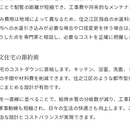
ことで配管の距離が短縮でき、工事費や将来的なメンテナ
住之江区で快適な暮らしを実現する秘訣
み費用は地域によって異なるため、住之江区独自の水道料
注文住宅で住之江区の暮らしを豊かにする工夫
内への水道引き込みが必要な場合や口径変更を伴う場合は
住之江区で叶える注文住宅の快適性アップ術
うした点を専門家と相談し、必要なコストを正確に把握し
注文住宅の水道環境で快適な毎日を実現
快適な生活を支える注文住宅の水道設計
文住宅の節約術
注文住宅選びで暮らしやすさを高める方法
宅のコストダウンに直結します。キッチン、浴室、洗面、
水道料金が気になる方へ注文住宅の選び方
の手間や材料費を削減できます。住之江区のような都市型
注文住宅の水道料金を重視した選定ポイント
にまとめる設計が有効です。
水道費が安くなる注文住宅の特徴とは
を一直線に並べることで、給排水管の分岐数が減り、工事
注文住宅で水道コストを賢く抑える方法
家事動線も短縮され、日々の生活の快適さも向上します。
注文住宅選びで水道料金を見極めるコツ
由な設計とコストバランスが実現できます。
ランニングコストに配慮した注文住宅選定術