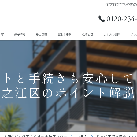
注文住宅で水道
0120-234
内容
新着情報
施工実績
間取り事例
住宅商品
よくある質問
アフ
ストと手続きも安心して
之江区のポイント解説
大阪の注文住宅なら株式会社アスター
コラム
注文住宅で水道のコス