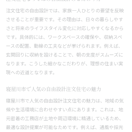
注意点
注文住宅の自由設計では、家族一人ひとりの要望を反映
信頼できる工務店選びと注文住宅のリスク
させることが重要です。その理由は、日々の暮らしやす
対策
さと将来のライフスタイル変化に対応しやすくなるから
寝屋川市の地域性を考慮した注文住宅計画
です。具体的には、ワークスペースの確保や、収納スペ
の注意
ースの配置、動線の工夫などが挙げられます。例えば、
注文住宅のアフターサービスと寝屋川市で
玄関回りに収納を設けることで、朝の支度がスムーズに
の対応
なります。こうした細かなこだわりが、理想の住まい実
満足度高い家づくり実現の秘訣を徹底解説
現への近道となります。
注文住宅で満足度を高める家づくりのポイ
ント
寝屋川市で人気の自由設計注文住宅の魅力
寝屋川市の注文住宅で理想を形にする秘訣
寝屋川市で人気の自由設計注文住宅の魅力は、地域の気
工務店との信頼関係が生む満足度の高い注
候や生活環境に合わせやすい点にあります。これは、地
文住宅
元密着の工務店が土地や周辺環境に精通しているため、
注文住宅の家づくり体験談から学ぶ成功の
最適な設計提案が可能なためです。例えば、通風や採光