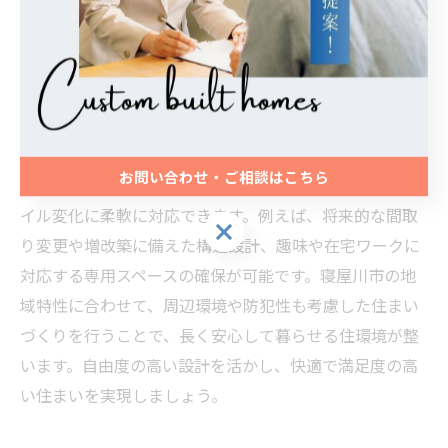
ど、デッドスペースを有効活用するアイデアもおすすめ
です。地域特性をふまえた設計で、狭小地でも広がりを
感じる快適な住まいを実現しましょう。
自由設計と注文住宅で叶う快適な住まい体験
お問い合わせ・ご相談はこちら
自由設計の注文住宅は、家族の理想や将来のライフスタ
イル変化に柔軟に対応できます。例えば、将来的な間取
お問い合わせ・ご相談はこちら
り変更や増改築に備えた構造設計、趣味や在宅ワークに
対応する専用スペースの確保が可能です。寝屋川市の地
域特性に合わせて、周辺環境や防犯性も考慮した住まい
づくりを行うことで、長く安心して暮らせる住環境が整
います。自由度の高い設計を活かし、快適で満足度の高
い住まいを実現しましょう。