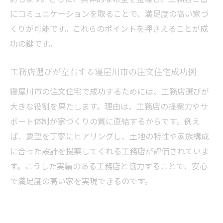
にコミュニケーションを取ることで、満足度の高い家づ
信頼できる工務店が提案する注文住宅の見
くりが可能です。これらのポイントを押さえることが成
極め方
功の鍵です。
寝屋川市で注文住宅の失敗を防ぐポイント
まとめ
工務店選びが左右する寝屋川市の注文住宅成功例
口コミや施工事例を活かした注文住宅選び
寝屋川市の注文住宅で成功するためには、工務店選びが
の知恵
大きな役割を果たします。理由は、工務店の提案力やサ
工務店比較で見抜く注文住宅の安心ポイン
ポート体制が家づくりの質に直結するからです。例え
ト
ば、要望を丁寧にヒアリングし、土地の特性や家族構成
寝屋川市の注文住宅で満足度を高める選び
に合った設計を提案してくれる工務店が評価されていま
方
す。こうした実績のある工務店と協力することで、安心
住宅性能とコストバランスを両立する方法
で満足度の高い家を実現できるのです。
注文住宅で住宅性能とコストバランスを実
現