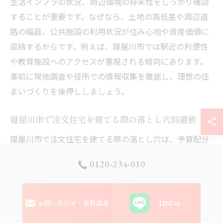
生活インフラの状況、周辺環境の将来性をしっかり確認
することが重要です。なぜなら、土地の高低差や周辺道
路の幅員、公共施設の利用状況が住み心地や資産価値に
直結するからです。例えば、寝屋川市では駅近の利便性
や教育施設へのアクセスが重視される傾向にあります。
事前に現地調査や役所での情報収集を徹底し、理想の住
まいづくりを後押ししましょう。
寝屋川市で注文住宅を建てる際の落とし穴回避術
寝屋川市で注文住宅を建てる際の落とし穴は、予算配分
や法規制の見落としです。理由は、思いがけない追加コ
0120-234-010
ストや建築制限が後々発生するリスクがあるためです。
例えば、用途地域や建ぺい率・容積率など寝屋川市独自
の条例を事前にチェックし、資金計画を立てましょ
お問い合わせ・資料請求
LINE
う。・土地条件ごとの建築基準調査・初期設計時に専門