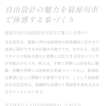
寝屋川市の注文住宅で重視したい性能とコ
スト
自由設計の魅力を寝屋川市
高断熱・省エネを叶える注文住宅の選び方
で体感する家づくり
予算内で注文住宅の性能を高める工夫
住宅性能とコストの最適なバランスを寝屋
寝屋川市の自由設計注文住宅で暮らしを豊かに
川市で
注文住宅は、寝屋川市の地域特性や家族構成に合わせて
注文住宅のコストを抑えて高性能を実現す
自由に設計できる点が最大の魅力です。なぜなら、生活
る方法
スタイルや将来の変化に柔軟に対応できる住まいづくり
寝屋川市で注文住宅を建てる際の注意点まとめ
が可能だからです。例えば、子育て世帯には安全性と動
注文住宅の契約前に寝屋川市で確認すべき
線、共働き世帯には効率的な家事スペースなど、具体的
点
な要望に応じた間取りが実現できます。こうした自由設
計の注文住宅は、長期的な快適さと満足度を高める大き
寝屋川市で注文住宅を建てる際の落とし穴
なポイントとなります。
回避術
注文住宅建築中に気を付けたい寝屋川市の
注文住宅ならではの自由設計のこだわり方