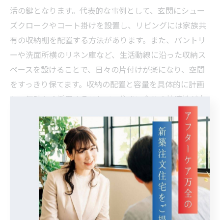
活の鍵となります。代表的な事例として、玄関にシュー
ズクロークやコート掛けを設置し、リビングには家族共
有の収納棚を配置する方法があります。また、パントリ
ーや洗面所横のリネン庫など、生活動線に沿った収納ス
ペースを設けることで、日々の片付けが楽になり、空間
をすっきり保てます。収納の配置と容量を具体的に計画
し、無駄なく活用することで、住まい全体の快適性が向
上します。
注文住宅ならではの空間活用術を寝屋川市で実感
寝屋川市の注文住宅では、敷地条件や周辺環境に合わせ
て空間を最大限に活用する工夫が求められます。例え
ば、限られた敷地でも吹き抜けやスキップフロアを活用
することで、開放感とプライバシーを両立できます。階
段下や壁面を収納やワークスペースとして利用するな