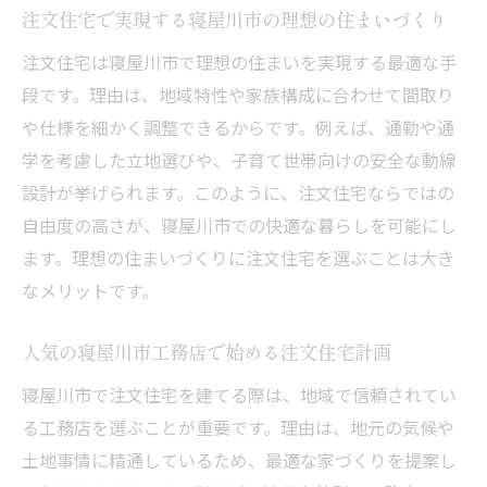
注文住宅で実現する寝屋川市の理想の住まいづくり
工務店選びが左右する寝屋川市の注文住宅
成功例
注文住宅は寝屋川市で理想の住まいを実現する最適な手
自由設計の魅力を寝屋川市で体感する家づくり
段です。理由は、地域特性や家族構成に合わせて間取り
や仕様を細かく調整できるからです。例えば、通勤や通
寝屋川市の自由設計注文住宅で暮らしを豊
学を考慮した立地選びや、子育て世帯向けの安全な動線
かに
設計が挙げられます。このように、注文住宅ならではの
注文住宅ならではの自由設計のこだわり方
自由度の高さが、寝屋川市での快適な暮らしを可能にし
寝屋川市で人気の自由設計注文住宅の魅力
ます。理想の住まいづくりに注文住宅を選ぶことは大き
最新トレンドを取り入れた自由設計の注文
なメリットです。
住宅事例
注文住宅の自由設計で叶える理想の家事動
人気の寝屋川市工務店で始める注文住宅計画
線
寝屋川市で注文住宅を建てる際は、地域で信頼されてい
工務店との打ち合わせで実現する自由設計
る工務店を選ぶことが重要です。理由は、地元の気候や
注文住宅
土地事情に精通しているため、最適な家づくりを提案し
注文住宅ならではの間取り工夫が生む快適空間