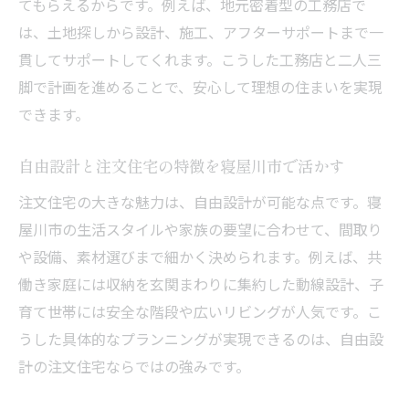
てもらえるからです。例えば、地元密着型の工務店で
注文住宅で叶える生活動線と快適空間の工
は、土地探しから設計、施工、アフターサポートまで一
夫
貫してサポートしてくれます。こうした工務店と二人三
寝屋川市の注文住宅で使いやすい間取り設
脚で計画を進めることで、安心して理想の住まいを実現
計
できます。
家族構成に合わせた注文住宅の間取りアイ
自由設計と注文住宅の特徴を寝屋川市で活かす
デア
人気の収納計画を活かした注文住宅の間取
注文住宅の大きな魅力は、自由設計が可能な点です。寝
り
屋川市の生活スタイルや家族の要望に合わせて、間取り
や設備、素材選びまで細かく決められます。例えば、共
注文住宅ならではの空間活用術を寝屋川市
働き家庭には収納を玄関まわりに集約した動線設計、子
で実感
育て世帯には安全な階段や広いリビングが人気です。こ
自由設計と注文住宅で叶う快適な住まい体
うした具体的なプランニングが実現できるのは、自由設
験
計の注文住宅ならではの強みです。
家族の暮らしやすさ重視した家づくり提案
注文住宅で家族が快適に暮らせる間取り設