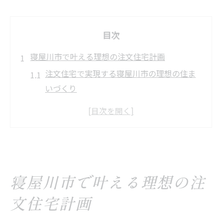
目次
寝屋川市で叶える理想の注文住宅計画
注文住宅で実現する寝屋川市の理想の住ま
いづくり
人気の寝屋川市工務店で始める注文住宅計
画
自由設計と注文住宅の特徴を寝屋川市で活
かす
注文住宅の資金計画と寝屋川市の家づくり
寝屋川市で叶える理想の注
動向
文住宅計画
寝屋川市で注文住宅を建てる際のポイント
整理