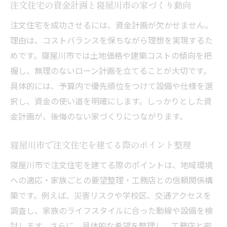
注文住宅の資金計画と寝屋川市の家づくり動向
計
注文住宅を成功させるには、資金計画が欠かせません。
寝屋川市の注文住宅に適した家族目線の工
理由は、コストバランスを保ちながら理想を実現するた
夫
めです。寝屋川市では土地価格や建築コストの傾向を把
家事ラクと子育てのしやすさを叶える注文
握し、無理のないローン計画を立てることが大切です。
住宅
具体的には、予算内で優先順位をつけて設備や仕様を選
工務店とつくる暮らしやすい注文住宅の提
択し、資金の使い道を明確にします。しっかりとした資
案
金計画が、後悔のない家づくりにつながります。
家族構成に合わせた注文住宅の暮らしやす
さ重視
寝屋川市で注文住宅を建てる際のポイント整理
寝屋川市で暮らしやすさを追求した注文住
寝屋川市で注文住宅を建てる際のポイントは、地域環境
宅選び
への適応・家族ごとの要望整理・工務店との信頼関係構
注文住宅選びで失敗しない寝屋川市の知恵
築です。例えば、災害リスクや学校区、交通アクセスを
調査し、家族のライフスタイルに合った動線や設備を検
注文住宅選びで後悔しないための寝屋川市
討します。さらに、具体的な希望を整理し、工務店と密
のコツ