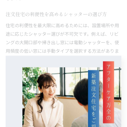
注文住宅の利便性を高めるシャッターの選び方
住宅の利便性を最大限に高めるためには、設置場所や用
途に応じたシャッター選びが不可欠です。例えば、リビ
ングの大開口部や掃き出し窓には電動シャッターを、使
用頻度の低い窓には手動タイプを選択する方法がありま
す。さらに、防犯や台風対策を重視する場合は、耐久性
や遮音性にも注目しましょう。設計段階で生活動線や毎
日の操作シーンを具体的にイメージし、家族の将来の変
化も見据えたプランニングが成功の鍵となります。
手動と電動どちらが後悔しにくいのか体験談から考察
実際の体験談では、手動シャッターの開閉が負担とな
り、後から電動にリフォームするケースが多く見られま