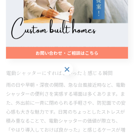
す。特に高齢になったり、家族の生活リズムが変わった
際に「最初から電動にしておけばよかった」という声が
目立ちます。一方で、設置コストを重視して手動を選
び、特に不便を感じていない家庭も存在します。後悔し
にくい選択をするためには、将来を見据えた利便性と、
今の生活スタイルのバランスを踏まえて選ぶことが重要
お問い合わせ・ご相談はこちら
です。
お問い合わせ・ご相談はこちら
電動シャッターにすればよかったと感じる瞬間
雨の日や早朝・深夜の開閉、急な台風接近時など、電動
シャッターの便利さを実感する場面は多くあります。ま
た、外出前に一斉に閉められる手軽さや、防犯面での安
心感も大きな魅力です。日常のちょっとしたストレスが
積み重なることで、電動シャッターの価値が際立ち、
「やはり導入しておけば良かった」と感じるケースが増