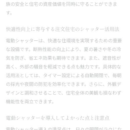
族の安全と住宅の資産価値を同時に守ることができま
性
す。
費用対効果から見る電動シャッターの魅力
注文住宅における電動シャッターの費用対
快適性向上に寄与する注文住宅のシャッター活用法
効果とは
電動シャッターは、快適な住環境を実現するための重要
電動シャッター導入で得られるコストメリ
な設備です。断熱性能の向上により、夏の暑さや冬の冷
ット
気を防ぎ、省エネ効果も期待できます。また、遮音性が
シャッターの価格と性能のバランスを徹底
高く、外部の騒音を軽減できる点も魅力です。具体的な
比較
活用法としては、タイマー設定による自動開閉で、毎朝
注文住宅で電動シャッターを選ぶべき費用
の採光や夜間の防犯を効率化できます。さらに、外観デ
面の理由
ザインと調和させることで、住宅全体の美観も損なわず
電動シャッターの価格相場と見積もりの注
機能性を両立できます。
意点
電動シャッターを導入してよかった点と注意点
費用以上の価値がある注文住宅の電動シャ
ッター
電動シャッター導入の満足点は、日々の開閉がラクにな