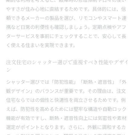
注文住宅の快適性を高める電動シャッター
やすさが住み心地に直結するためです。具体的には、信
の使い方
頼できるメーカーの製品を選び、リモコンやスマート連
携など日常の利便性も確認しましょう。定期点検やアフ
電動シャッターがもたらす防犯・防災対策
ターサービスを事前にチェックすることで、安心して長
の効果
く使える住まいを実現できます。
注文住宅で断熱・遮音性能を活かすシャッ
ター活用
注文住宅のシャッター選びで重視すべき性能やデザイ
毎日の暮らしを変える電動シャッターの利
ン
便性
シャッター選びでは「防犯性能」「断熱・遮音性」「外
デザイン性にもこだわる注文住宅のシャッ
観デザイン」のバランスが重要です。その理由は、注文
ター選び
住宅ならではの個性と快適性を両立させるためです。例
注文住宅で理想の暮らしを実現するシャッ
えば、防犯性を高めるためには堅牢な構造や自動ロック
ター術
機能が有効ですし、断熱・遮音性向上には気密性や素材
選定がポイントとなります。さらに、外観に調和するカ