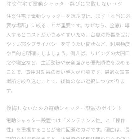
注文住宅で電動シャッター選びに失敗しないコツ
注文住宅の電動シャッターは何年使えるの
注文住宅で電動シャッターを選ぶ際は、まず「本当に必
か解説
要な場所」に絞ることが重要です。なぜなら、全窓に導
電動シャッターの耐用年数と長持ちさせる
入するとコストがかさみやすいため、台風の影響を受け
方法
やすい窓やプライバシーを守りたい箇所など、利用頻度
注文住宅での電動シャッターメンテナンス
や目的を明確にしましょう。例えば、リビングの大開口
の基本
窓や寝室など、生活動線や安全面から優先順位を決める
トラブルを防ぐ電動シャッターの点検ポイ
ことで、費用対効果の高い導入が可能です。最適な設置
ント
場所を絞り込むことで、後悔のない選択につながりま
電動シャッターの修理や交換時期の見極め
す。
方
注文住宅で後悔しないシャッター管理のコ
後悔しないための電動シャッター設置のポイント
ツ
電動シャッター設置では「メンテナンス性」と「操作
快適な暮らしへ導く注文住宅のシャッター活用
性」を重視することが後悔回避のカギです。理由は、長
法
期的な利用を考えると、故障時の修理体制や日々の使い