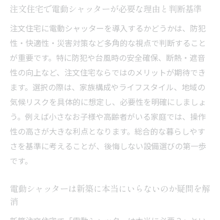
ー活用法
注文住宅で電動シャッターが必要な理由と判断基準
電動シャッターを導入してよかった点と注
注文住宅に電動シャッターを導入するかどうかは、防犯
意点
性・快適性・災害対策など多角的な視点で判断すること
後悔しないための電動シャッター選び方ガイド
が重要です。特に防犯や台風時の安全確保、断熱・遮音
性の向上など、注文住宅ならではのメリットが期待でき
注文住宅で電動シャッター選びに失敗しな
ます。選択の際は、家族構成やライフスタイル、地域の
いコツ
気候リスクを具体的に想定し、必要性を明確にしましょ
後悔しないための電動シャッター設置のポ
う。例えば小さなお子様や高齢者がいる家庭では、操作
イント
性の高さが大きな利点となります。総合的な暮らしやす
注文住宅のシャッター選びで重視すべき性
さを基準に考えることが、後悔しない設備選びの第一歩
能やデザイン
です。
電動シャッター導入後に多い後悔と対策方
法
電動シャッターは新築に本当にいらないのか疑問を解
電動シャッターの価格や見積もりで注意す
消
べき点