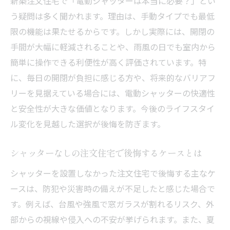
新築注文住宅で「電動シャッターは本当に必要？」とい
注文住宅の電動シャッター選びでよくある
う疑問は多く聞かれます。理由は、手動タイプでも最低
失敗例
限の機能は果たせるからです。しかし実際には、開閉の
注文住宅で手動と電動どちらを選ぶべきか
手間が大幅に軽減されることや、雨風の日でも室内から
注文住宅で手動と電動シャッターの違いを
簡単に操作できる利便性が高く評価されています。特
比較
に、毎日の開閉が負担に感じる方や、将来的なバリアフ
リーを見据えている場合には、電動シャッターの快適性
電動シャッターと手動シャッターのメリッ
と安全性が大きな価値となります。今後のライフスタイ
ト・デメリット
ル変化を見越した選択が後悔を防ぎます。
注文住宅の利便性を高めるシャッターの選
び方
シャッターなしの注文住宅で後悔するケースとは
手動と電動どちらが後悔しにくいのか体験
シャッターを設置しなかった注文住宅で後悔する主なケ
談から考察
ースは、防犯や災害時の備えが不足したと感じた場合で
電動シャッターにすればよかったと感じる
す。例えば、台風や強風で窓ガラスが割れるリスク、外
瞬間
部からの視線や侵入への不安が挙げられます。また、夏
注文住宅の予算に合わせたシャッターの選