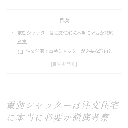
目次
電動シャッターは注文住宅に本当に必要か徹底
考察
注文住宅で電動シャッターが必要な理由と
判断基準
電動シャッターは新築に本当にいらないの
か疑問を解消
シャッターなしの注文住宅で後悔するケー
スとは
電動シャッターは注文住宅
防犯や台風対策としての注文住宅の電動シ
ャッターの実力
に本当に必要か徹底考察
快適性向上に寄与する注文住宅のシャッタ