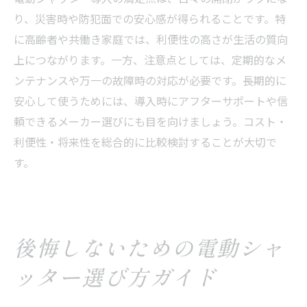
ガレージや窓別に考える電動シャッターの特徴
り、災害時や防犯面での安心感が得られることです。特
に高齢者や共働き家庭では、利便性の高さが生活の質向
注文住宅のガレージ用電動シャッターの特
上につながります。一方、注意点としては、定期的なメ
徴
ンテナンスや万一の故障時の対応が必要です。長期的に
掃き出し窓に最適な電動シャッターの選び
安心して使うためには、導入時にアフターサポートや信
方
頼できるメーカー選びにも目を向けましょう。コスト・
電動シャッターの設置場所別メリットと注
利便性・将来性を総合的に比較検討することが大切で
意点
す。
注文住宅で窓ごとに選ぶシャッターの違い
ガレージと窓で異なる電動シャッターの価
格と機能
注文住宅に合う電動シャッターの選定ポイ
後悔しないための電動シャ
ント
ッター選び方ガイド
電動シャッターの耐用年数とメンテナンスのコ
ツ