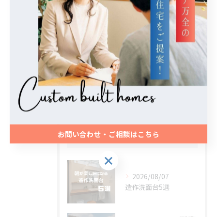
全てのカテゴリー
デザイン
ローコスト
メンテナンス
エクステリア
新築
お問い合わせ・ご相談はこちら
最近の投稿
Recent Posts
お問い合わせ・ご相談はこちら
2026/08/07
造作洗面台5選