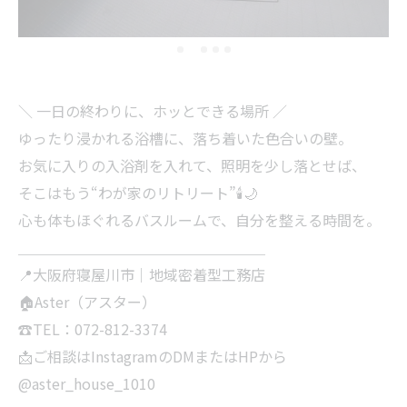
＼ 一日の終わりに、ホッとできる場所 ／
ゆったり浸かれる浴槽に、落ち着いた色合いの壁。
お気に入りの入浴剤を入れて、照明を少し落とせば、
そこはもう“わが家のリトリート”🕯️🌙
心も体もほぐれるバスルームで、自分を整える時間を。
＿＿＿＿＿＿＿＿＿＿＿＿＿＿＿＿＿
📍大阪府寝屋川市｜地域密着型工務店
🏠Aster（アスター）
☎TEL：072-812-3374
📩ご相談はInstagramのDMまたはHPから
@aster_house_1010