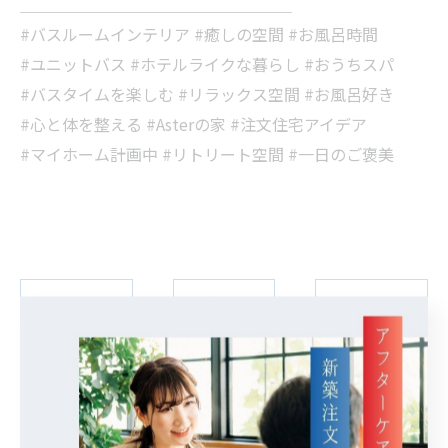
＿＿＿＿＿＿＿＿＿＿＿＿＿＿＿＿＿
#バスルームインテリア #癒しの空間 #お風呂時間
#ユニットバス #ホテルライクな暮らし #おうちスパ
#バスタイムを楽しむ #リラックス空間 #お風呂好き
#心と体を整える #Asterの家 #注文住宅アイデア
#マイホーム計画中 #リトリート空間 #一日のご褒美
< 前のページ
一覧に戻る
次のページ >
カテゴリー
Categories