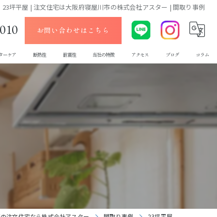
23坪平屋 | 注文住宅は大阪府寝屋川市の株式会社アスター | 間取り事例
-010
お問い合わせはこちら
ターケア
断熱性
耐震性
当社の特徴
アクセス
ブログ
コラム
デザイン
ローコスト
メンテナンス
エクステリア
新築
阪の注文住宅なら株式会社アスター
間取り事例
23坪平屋