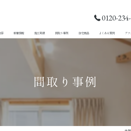
0120-234
内容
新着情報
施工実績
間取り事例
住宅商品
よくある質問
アフ
間取り事例
大